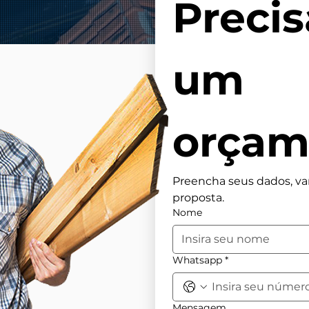
Precis
um 
orçam
Preencha seus dados, va
proposta.
Nome
Whatsapp
*
Mensagem