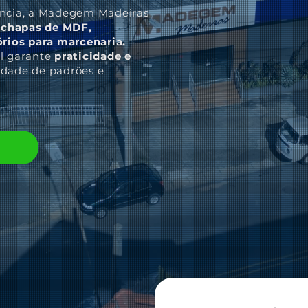
ência, a Madegem Madeiras
e
chapas de MDF,
órios para marcenaria.
l garante
praticidade e
edade de padrões e