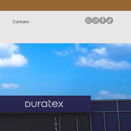
Whats (31) 97210-4594
Ligue (31) 3479-1000
Contato