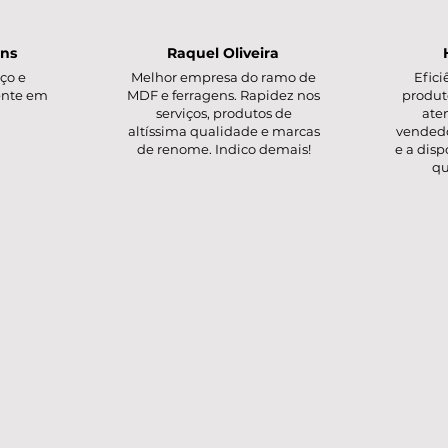
ins
Raquel Oliveira
ço e
Melhor empresa do ramo de
Efici
ente em
MDF e ferragens. Rapidez nos
produt
serviços, produtos de
ate
altíssima qualidade e marcas
vendedo
de renome. Indico demais!
e a dis
qu