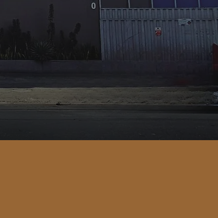
 você!