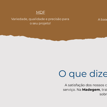
MDF
Variedade, qualidade e precisão para
A bas
o seu projeto!
O que diz
A satisfação dos nossos 
serviço. Na
Madegem
, tr
sobr