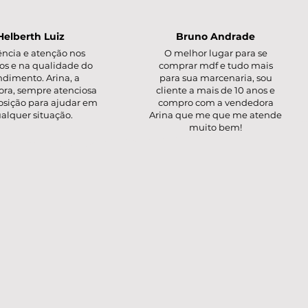
Helberth Luiz
Bruno Andrade
ência e atenção nos
O melhor lugar para se
os e na qualidade do
comprar mdf e tudo mais
ndimento. Arina, a
para sua marcenaria, sou
ra, sempre atenciosa
cliente a mais de 10 anos e
posição para ajudar em
compro com a vendedora
alquer situação.
Arina que me que me atende
muito bem!