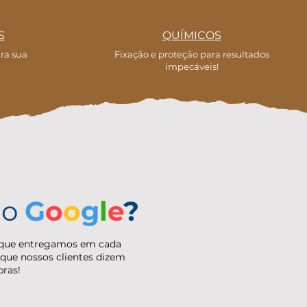
S
QUÍMICOS
ara sua
Fixação e proteção para resultados
impecáveis!
no
G
o
o
g
l
e
?
ia que entregamos em cada
 que nossos clientes dizem
bras!